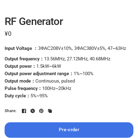
RF Generator
¥0
Input Voltage ：
ЗФАС208V±10%, ЗФАС380V±5%, 47~63Hz
Output frequency：
13.56MHz, 27.12MHz, 40.68MHz
Output power：
1.5kW~6kW
Output power adjustment range：
1%~100%
Output mode：
Continuous, pulsed
Pulse frequency：
100Hz~20kHz
Duty cycle：
5%~95%
Share:
Pre-order