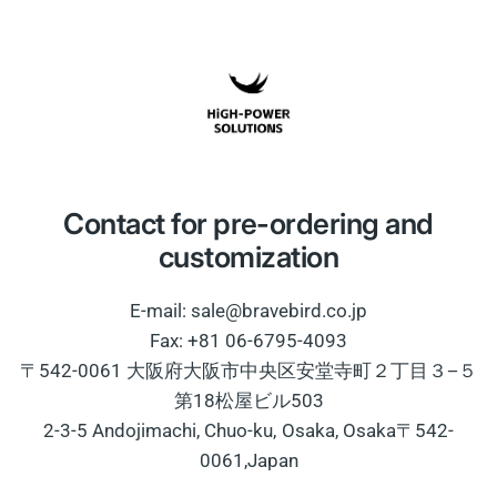
Contact for pre-ordering and
customization
E-mail: sale@bravebird.co.jp
Fax: +81 06-6795-4093
〒542-0061 大阪府大阪市中央区安堂寺町２丁目３−５
第18松屋ビル503
2-3-5 Andojimachi, Chuo-ku, Osaka, Osaka〒542-
0061,Japan